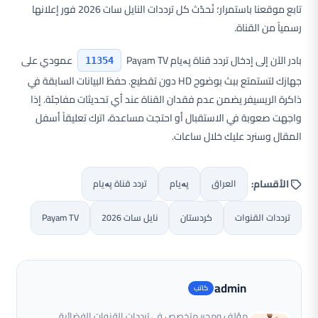
تابع موقعنا باستمرار؛ نُحدّث كل ترددات النايل سات 2026 فور إعلانها
رسمياً من القناة.
بادر الآن إلى إدخال تردد قناة پەیام Payam TV
عمودي على
11354
جهازك لتستمتع ببث بوضوح HD دون تقطيع. حفظ البيانات السابقة في
ذاكرة الريسيفر يضمن عدم فقدان القناة عند أي تحديثات مفاجئة. إذا
واجهت صعوبة في الاستقبال أو احتجت مساعدة، اترك تعليقاً أسفل
المقال وسنرد عليك خلال ساعات.
الأقسام:
العراق
پەیام
تردد قناة پەیام
ترددات القنوات
كردستان
نايل سات 2026
Payam TV
admin
مؤلف ومحرر متخصص في ترددات القنوات الفضائية