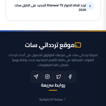
تردد قناة الانوار Alanwar TV الجديد على النايل سات
2026
موقع تردداتي سات
مدونة تردداتي سات هي مرجعك الموثوق للحصول على أحدث ترددات
القنوات الفضائية على كافة الأقمار الصناعية، نحدث بياناتنا يومياً
لضمان دقة المعلومات.
روابط سريعة
سياسة الخصوصية