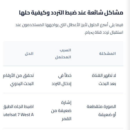
مشاكل شائعة عند ضبط التردد وكيفية حلها
فيما يلي أسرع الحلول لأبرز الأعطال التي يواجهها المستخدمون عند
استقبال تردد قناة پەیام.
السبب
المشكلة
الحل
المحتمل
لا تظهر القناة
خطأ في
تحقق من الأرقام و
بعد البحث
إدخال التردد
البحث اليدوي
إشارة
الصورة متقطعة
اضبط اتجاه الطبق ن
ضعيفة من
أو ضعيفة
Eutelsat 7 West A
القمر