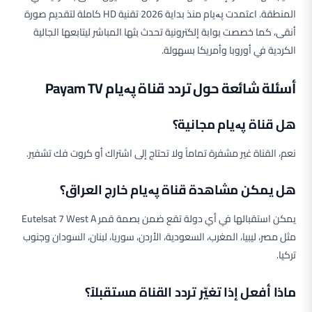
المنطقة. اعتمدت پەیام منذ بداية 2026 تقنية HD كاملة لتقديم صورة
أنقى، كما خصصت بوابة إلكترونية تحدث بثها المباشر ليتابعها الجالية
الكردية في أوروبا وأمريكا بسهولة.
أسئلة شائعة حول تردد قناة پەیام Payam TV
هل قناة پەیام مجانية؟
نعم، القناة غير مشفرة تماماً ولا تحتاج إلى اشتراك أو كروت فك تشفير.
هل يمكن مشاهدة قناة پەیام خارج العراق؟
يمكن استقبالها في أي دولة تقع ضمن بصمة قمر Eutelsat 7 West A
مثل مصر، ليبيا، المغرب، السعودية، الأردن، سوريا، لبنان، السودان وجنوب
تركيا.
ماذا أفعل إذا تغيّر تردد القناة مستقبلاً؟