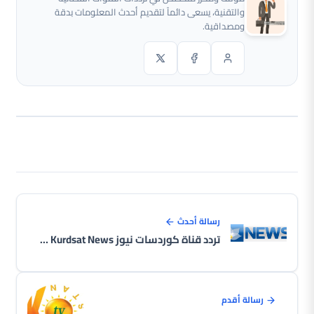
والتقنية، يسعى دائماً لتقديم أحدث المعلومات بدقة
ومصداقية.
رسالة أحدث
تردد قناة كوردسات نيوز Kurdsat News الجديد على النايل سات 2026
رسالة أقدم