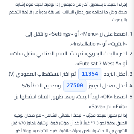
إجراء الضبط لا يستغرق أكثر من دقيقتين إذا توفرت لديك قوة إشارة
جيدة، وكل ما تحتاجه هو إدخال البيانات السابقة يدوياً عبر قائمة التحكم
بالريموت.
اضغط على زر «Menu» أو «Settings» وانتقل إلى
«التثبيت» أو «Installation».
اختر «البحث اليدوي» ثم حدّد القمر الصناعي «نايل سات»
أو «Eutelsat 7 West A».
أدخل التردد
ثم اختر الاستقطاب العمودي (V).
11354
أدخل معدل الترميز
وتصحيح الخطأ 5/6.
27500
اضغط «OK» ليبدأ البحث، وبعد ظهور القناة احفظها بزر
«Exit» ثم «Save».
إذا لم تظهر النتيجة فجّرِّب «البحث التلقائي الشامل» مع ضمان توجيه
الطبق بدقة نحو 7.3° غرباً. تأكد أن مؤشر قوة الإشارة يتجاوز 70% قبل
الشروع في البحث، واستعن بمرآة هاتفية لضبط الاتجاه بسهولة أكبر.