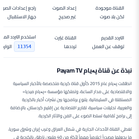
القناة موجودة
إعداد الصوت
راجع إعدادات الصو
لكن بلا صوت
غير صحيح
جهاز الاستقبال
استخدم التردد المحد
التردد القديم
القناة غيّرت
توقف عن العمل
ترددها
الوارد 
11354
نبذة عن قناة پەیام Payam TV
انطلقت پەیام عام 2015 كأول قناة كردية متخصصة بالأخبار السياسية
والاقتصادية على مدار الساعة، وتملكها مؤسسة «پەیام ميديا»
المستقلة في السليمانية. يتنوع برنامجها بين نشرات أخبار بالكردية
والعربية، تحليلات سياسية، تقارير اقتصادية عن إقليم كردستان، بالإضافة
إلى برامج ثقافية تسلط الضوء على الفن والآثار الكردية.
تغطي القناة الأحداث الجارية في شمال العراق وغرب إيران وشرق سوريا،
ما يجعلها مصدراً إعلامياً مهماً لأكثر من 40 مليون ناطق بالكردية في