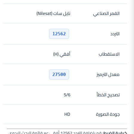
القمر الصناعي
نايل سات (Nilesat)
التردد
12562
الاستقطاب
أفقي (H)
معدل الترميز
27500
تصحيح الخطأ
5/6
جودة الصورة
HD
كيفية الضبط:
قم بإضافة التردد 12562 أفقي عبر قائمة البحث اليدوي