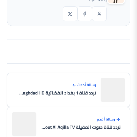
رسالة أحدث
تردد قناة 1 بغداد الفضائية One Baghdad HD الجديد على النايل سات 2026
رسالة أقدم
تردد قناة صوت العقيلة Saout Al Aqilla TV الجديد على النايل سات 2026