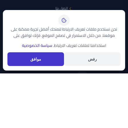
اتصل بنا
الأقمار الصناعية
نحن نستخدم ملفات تعريف الارتباط لنمنحك أفضل تجربة ممكنة على
موقعنا. من خلال الاستمرار في تصفح الموقع، فإنك توافق على
نايل سات
استخدامنا لملفات تعريف الارتباط.
سياسة الخصوصية
عرب سات
تواصل معنا
رفض
موافق
support@trddaty.com
قائمة الفئات
قائمة الأقمار
حقوق النشر © 2026
موقع تردداتي سات
. جميع الحقوق محفوظة. صُنع بكل
الأخبار
نايل سات
الرياضة
عرب سات