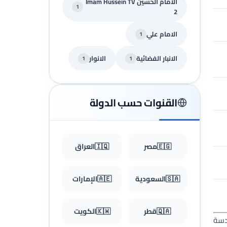
الامام الحسين Imam Hussein TV
1
2
الامام علي
1
الانبار الفضائية
الانوار
1
1
القنوات حسب الدولة
🇪🇬
مصر
🇮🇶
العراق
🇸🇦
السعودية
🇦🇪
الإمارات
🇶🇦
قطر
🇰🇼
الكويت
مقدسة