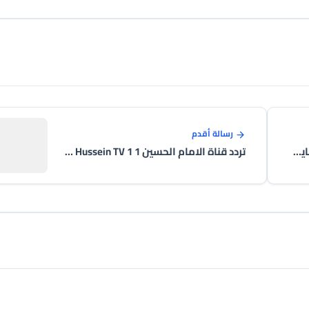
رسالة أقدم
تردد قناة اي نيوز I News الجديد على النايل سات 2026
تردد قناة الامام الحسين 1 Imam Hussein TV 1 الجديد على النايل سات 2026