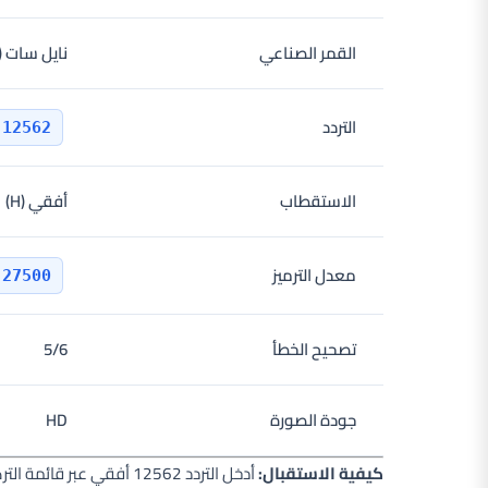
القمر الصناعي
نايل سات (Nilesat)
التردد
12562
الاستقطاب
أفقي (H)
معدل الترميز
27500
تصحيح الخطأ
5/6
جودة الصورة
HD
كيفية الاستقبال:
أدخل التردد 12562 أفقي 