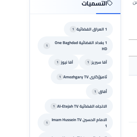
من
التسميات
1 العراق الفضائية
1
1 بغداد الفضائية One Baghdad
1
HD
آفا سيريز
آفا نيوز
1
1
ئامۆژگاری Amozhgary TV
1
أفاق
1
الاتجاه الفضائية Al-Etejah TV
1
الامام الحسين Imam Hussein TV
1
1