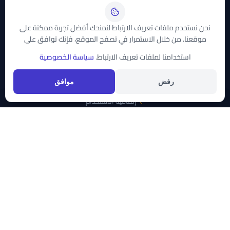
لضمان دقة المعلومات.
نحن نستخدم ملفات تعريف الارتباط لنمنحك أفضل تجربة ممكنة على
موقعنا. من خلال الاستمرار في تصفح الموقع، فإنك توافق على
روابط سريعة
استخدامنا لملفات تعريف الارتباط.
سياسة الخصوصية
سياسة الخصوصية
رفض
موافق
إتفاقية الاستخدام
اتصل بنا
قائمة الفئات
قائمة الأقمار
الأقمار الصناعية
نايل سات
الأخبار
نايل سات
الرياضة
عرب سات
عرب سات
الأطفال
هوت بيرد
أسترا
الأفلام
تواصل معنا