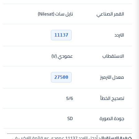
القمر الصناعي
نايل سات (Nilesat)
التردد
11137
الاستقطاب
عمودي (V)
معدل الترميز
27500
تصحيح الخطأ
5/6
جودة الصورة
SD
كيفية الاستقبال:
أدخل التردد 11137 عمودي عبر قائمة التركيب في