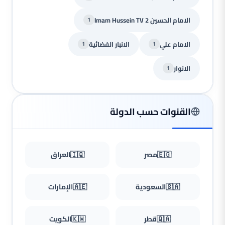
الامام الحسين Imam Hussein TV 2
1
الامام علي
الانبار الفضائية
1
1
الانوار
1
القنوات حسب الدولة
🇪🇬
مصر
🇮🇶
العراق
🇸🇦
السعودية
🇦🇪
الإمارات
🇶🇦
قطر
🇰🇼
الكويت