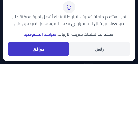
الأقمار الصناعية
نحن نستخدم ملفات تعريف الارتباط لنمنحك أفضل تجربة ممكنة على
موقعنا. من خلال الاستمرار في تصفح الموقع، فإنك توافق على
نايل سات
استخدامنا لملفات تعريف الارتباط.
سياسة الخصوصية
عرب سات
تواصل معنا
رفض
موافق
support@trddaty.com
قائمة الفئات
قائمة الأقمار
حقوق النشر © 2026
موقع تردداتي سات
. جميع الحقوق محفوظة. صُنع بكل
الأخبار
نايل سات
الرياضة
عرب سات
سياسة الخصوصية
إتفاقية الاستخدام
اتصل بنا
الأطفال
هوت بيرد
أسترا
الأفلام