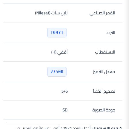
القمر الصناعي
نايل سات (Nilesat)
التردد
10971
الاستقطاب
أفقي (H)
معدل الترميز
27500
تصحيح الخطأ
5/6
جودة الصورة
SD
كيفية الاستقبال:
أدخل التردد 10971 أفقي عبر قائمة التركيب في