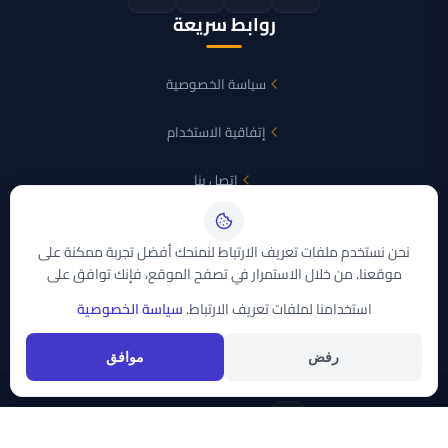
روابط سريعة
سياسة الخصوصية
إتفاقية الاستخدام
اتصل بنا
الأقمار الصناعية
نحن نستخدم ملفات تعريف الارتباط لنمنحك أفضل تجربة ممكنة على
موقعنا. من خلال الاستمرار في تصفح الموقع، فإنك توافق على
نايل سات
استخدامنا لملفات تعريف الارتباط.
سياسة الخصوصية
عرب سات
تواصل معنا
رفض
موافق
support@trddaty.com