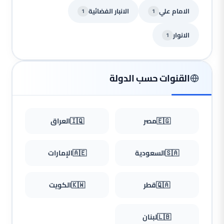
الامام علي
الانبار الفضائية
1
1
الانوار
1
القنوات حسب الدولة
🇪🇬
مصر
🇮🇶
العراق
🇸🇦
السعودية
🇦🇪
الإمارات
🇶🇦
قطر
🇰🇼
الكويت
🇱🇧
لبنان