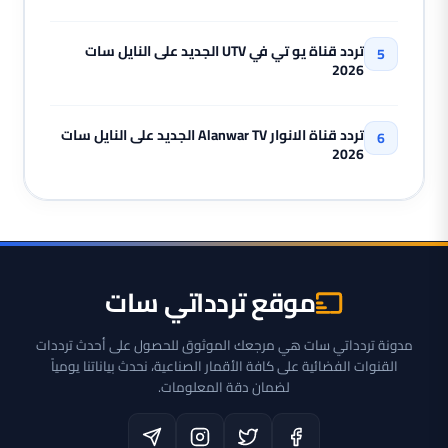
تردد قناة يو تي في UTV الجديد على النايل سات
2026
تردد قناة الانوار Alanwar TV الجديد على النايل سات
2026
موقع تردداتي سات
مدونة تردداتي سات هي مرجعك الموثوق للحصول على أحدث ترددات
القنوات الفضائية على كافة الأقمار الصناعية، نحدث بياناتنا يومياً
لضمان دقة المعلومات.