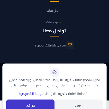
نايل سات
عرب سات
تواصل معنا
support@trddaty.com
حقوق النشر © 2026
موقع تردداتي سات
. جميع الحقوق محفوظة. صُنع بكل
نحن نستخدم ملفات تعريف الارتباط لنمنحك أفضل تجربة ممكنة على
موقعنا. من خلال الاستمرار في تصفح الموقع، فإنك توافق على
سياسة الخصوصية
إتفاقية الاستخدام
اتصل بنا
استخدامنا لملفات تعريف الارتباط.
سياسة الخصوصية
رفض
موافق