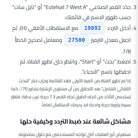
حدّد القمر الصناعي "Eutelsat 7 West A" أو "نايل سات"
حسب ظهور الاسم في قائمتك.
أدخل التردد
مع الاستقطاب الأفقي (H)، ثم
10892
اجعل معدل الترميز
ومعامل تصحيح الخطأ
27500
7/8.
اضغط "بحث" أو "Start"، وانتظر حتى تظهر القناة، ثم
احفظها باسم "النجباء".
إذا لم تظهر القناة من المرة الأولى فعُد للقائمة وجرّب خيار "البحث
التلقائي الشامل" بعد التحقق من أن مستوى الإشارة يتجاوز 70٪. كما
يُستحسن التأكد من اتجاه الطبق تجاه القمر 7.3 درجة غرب بدقة؛ فتغيّر
بسيط بزاوية درجة واحدة قد يحرمك الاستقبال تماماً.
مشاكل شائعة عند ضبط التردد وكيفية حلها
نستعرض أبرز العقبات التي تواجه المستخدمين مع حلول مضمونة: