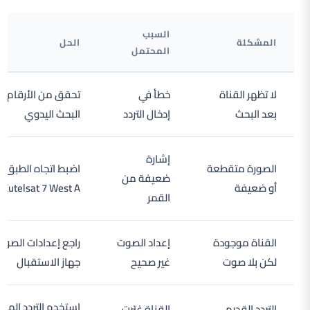
السبب
المشكلة
الحل
المحتمل
لا تظهر القناة
خطأ في
تحقق من الأرقام و
بعد البحث
إدخال التردد
البحث اليدوي
إشارة
الصورة متقطعة
اضبط اتجاه الطبق ن
ضعيفة من
أو ضعيفة
Eutelsat 7 West A
القمر
القناة موجودة
إعداد الصوت
راجع إعدادات الصو
لكن بلا صوت
غير صحيح
جهاز الاستقبال
استخدم التردد المحد
التردد القديم
القناة غيّرت