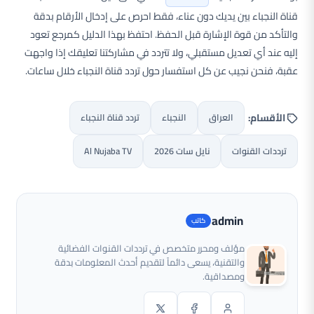
قناة النجباء بين يديك دون عناء، فقط احرص على إدخال الأرقام بدقة
والتأكد من قوة الإشارة قبل الحفظ. احتفظ بهذا الدليل كمرجع تعود
إليه عند أي تعديل مستقبلي، ولا تتردد في مشاركتنا تعليقك إذا واجهت
عقبة، فنحن نجيب عن كل استفسار حول تردد قناة النجباء خلال ساعات.
الأقسام:
العراق
النجباء
تردد قناة النجباء
ترددات القنوات
نايل سات 2026
Al Nujaba TV
admin
مؤلف ومحرر متخصص في ترددات القنوات الفضائية
والتقنية، يسعى دائماً لتقديم أحدث المعلومات بدقة
ومصداقية.