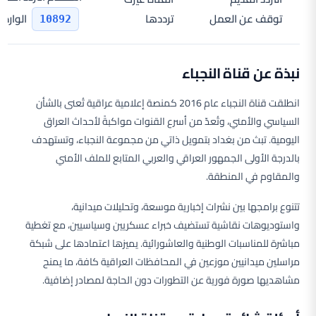
توقف عن العمل
ترددها
الوارد 
10892
نبذة عن قناة النجباء
انطلقت قناة النجباء عام 2016 كمنصة إعلامية عراقية تُعنى بالشأن
السياسي والأمني، وتُعدّ من أسرع القنوات مواكبةً لأحداث العراق
اليومية. تبث من بغداد بتمويل ذاتي من مجموعة النجباء، وتستهدف
بالدرجة الأولى الجمهور العراقي والعربي المتابع للملف الأمني
والمقاوم في المنطقة.
تتنوع برامجها بين نشرات إخبارية موسعة، وتحليلات ميدانية،
واستوديوهات نقاشية تستضيف خبراء عسكريين وسياسيين، مع تغطية
مباشرة للمناسبات الوطنية والعاشورائية. يميزها اعتمادها على شبكة
مراسلين ميدانيين موزعين في المحافظات العراقية كافة، ما يمنح
مشاهديها صورة فورية عن التطورات دون الحاجة لمصادر إضافية.