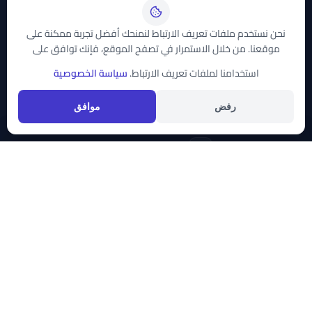
الأقمار الصناعية
نحن نستخدم ملفات تعريف الارتباط لنمنحك أفضل تجربة ممكنة على
موقعنا. من خلال الاستمرار في تصفح الموقع، فإنك توافق على
نايل سات
استخدامنا لملفات تعريف الارتباط.
سياسة الخصوصية
عرب سات
تواصل معنا
رفض
موافق
support@trddaty.com
قائمة الفئات
قائمة الأقمار
حقوق النشر © 2026
موقع تردداتي سات
. جميع الحقوق محفوظة. صُنع بكل
الأخبار
نايل سات
الرياضة
عرب سات
سياسة الخصوصية
إتفاقية الاستخدام
اتصل بنا
الأطفال
هوت بيرد
أسترا
الأفلام