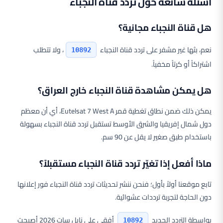
أسئلة شائعة حول تردد قناة النجباء
هل قناة النجباء مجانية؟
نعم، بثها غير مشفر على تردد قناة النجباء
، ولا تتطلب
10892
اشتراكاً أو كرتاً مخفياً.
هل يمكن مشاهدة قناة النجباء خارج العراق؟
يمكن ذلك ضمن نطاق تغطية قمر Eutelsat 7 West A، أي أن معظم
دول شمال إفريقيا والشرق الأوسط تستقبل تردد قناة النجباء بسهولة
باستخدام طبق صغير لا يقل عن 90 سم.
ماذا أفعل إذا تغيّر تردد قناة النجباء مستقبلاً؟
تابع موقعنا أولاً بأول؛ فنحن ننشر تحديثات تردد قناة النجباء فور إعلانها
دون الحاجة لتجربة ترددات عشوائية.
بواسطة التردد الجديد
أفقي على نايل سات 2026 أصبحت
10892