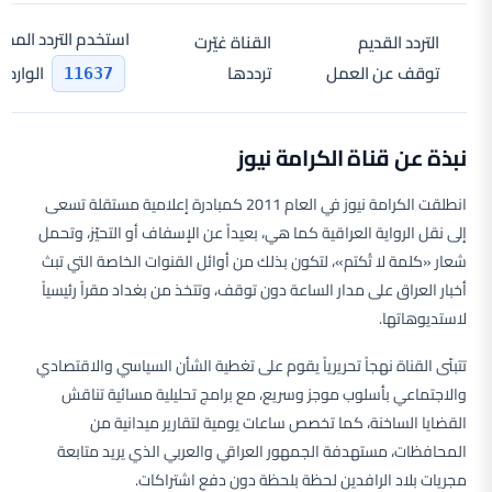
استخدم التردد المحد
التردد القديم
القناة غيّرت
توقف عن العمل
ترددها
الوارد ه
11637
نبذة عن قناة الكرامة نيوز
انطلقت الكرامة نيوز في العام 2011 كمبادرة إعلامية مستقلة تسعى
إلى نقل الرواية العراقية كما هي، بعيداً عن الإسفاف أو التحيّز، وتحمل
شعار «كلمة لا تُكتم»، لتكون بذلك من أوائل القنوات الخاصة التي تبث
أخبار العراق على مدار الساعة دون توقف، وتتخذ من بغداد مقراً رئيسياً
لاستديوهاتها.
تتبنّى القناة نهجاً تحريرياً يقوم على تغطية الشأن السياسي والاقتصادي
والاجتماعي بأسلوب موجز وسريع، مع برامج تحليلية مسائية تناقش
القضايا الساخنة، كما تخصص ساعات يومية لتقارير ميدانية من
المحافظات، مستهدفة الجمهور العراقي والعربي الذي يريد متابعة
مجريات بلاد الرافدين لحظة بلحظة دون دفع اشتراكات.