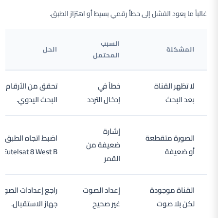
غالباً ما يعود الفشل إلى خطأ رقمي بسيط أو اهتزاز الطبق.
السبب
المشكلة
الحل
المحتمل
لا تظهر القناة
خطأ في
تحقق من الأرقام وأ
بعد البحث
إدخال التردد
البحث اليدوي.
إشارة
الصورة متقطعة
اضبط اتجاه الطبق ن
ضعيفة من
أو ضعيفة
Eutelsat 8 West B.
القمر
القناة موجودة
إعداد الصوت
راجع إعدادات الصوت
لكن بلا صوت
غير صحيح
جهاز الاستقبال.