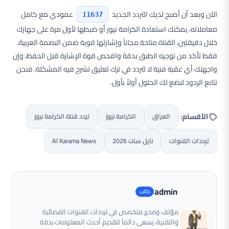
الآن وبعد أن أصبح لديك التردد الجديد
عمودي مع كامل
11637
معاملاته، يمكنك استعادة الكرامة نيوز أو ضبطها لأول مرة على جهازك
خلال دقيقتين، القناة متاحة مجاناً وإشارتها قوية ضمن البصمة العربية،
فقط تأكد من توجيه الطبق بدقة وافحص قوة الإشارة قبل الحفظ، وإن
واجهتك أي عقبة فنية لا تتردد في ترك تعليق تشرح فيه المشكلة، فنحن
نتابع الردود لنضع لك الحلول أولاً بأول.
الأقسام:
العراق
الكرامة نيوز
تردد قناة الكرامة نيوز
ترددات القنوات
نايل سات 2026
Al Karama News
admin
مؤلف ومحرر متخصص في ترددات القنوات الفضائية
والتقنية، يسعى دائماً لتقديم أحدث المعلومات بدقة