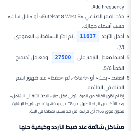
Add Frequency.
حدّد القمر الصناعي «Eutelsat 8 West B» أو «نايل سات»
حسب أسماء جهازك.
أدخل التردد
، ثم اختر الاستقطاب العمودي
11637
(V).
اضبط معدل الترميز على
، ومعامل تصحيح
27500
الخطأ 5/6.
اضغط «بحث» أو «Start»، ثم «حفظ» عند ظهور اسم
القناة في القائمة.
إذا لم تظهر القناة من المرة الأولى فعِّل خيار «البحث التلقائي الشامل»
بعد التأكد من اتجاه الطبق نحو 8° غرب بدقة، وافحص شريط الإشارة
ليكون فوق 65%؛ أي قراءة أقل قد تسبب تقطعاً في البث.
مشاكل شائعة عند ضبط التردد وكيفية حلها