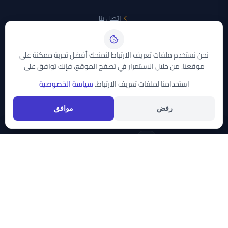
اتصل بنا
الأقمار الصناعية
نحن نستخدم ملفات تعريف الارتباط لنمنحك أفضل تجربة ممكنة على
موقعنا. من خلال الاستمرار في تصفح الموقع، فإنك توافق على
نايل سات
استخدامنا لملفات تعريف الارتباط.
سياسة الخصوصية
عرب سات
تواصل معنا
رفض
موافق
support@trddaty.com
قائمة الفئات
قائمة الأقمار
حقوق النشر © 2026
موقع تردداتي سات
. جميع الحقوق محفوظة. صُنع بكل
الأخبار
نايل سات
الرياضة
عرب سات