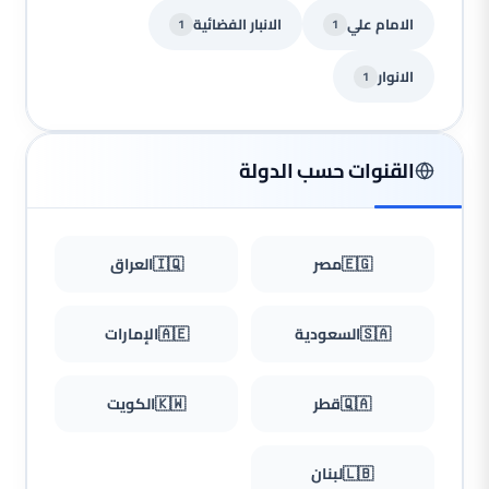
الامام علي
الانبار الفضائية
1
1
الانوار
1
القنوات حسب الدولة
🇪🇬
مصر
🇮🇶
العراق
🇸🇦
السعودية
🇦🇪
الإمارات
🇶🇦
قطر
🇰🇼
الكويت
🇱🇧
لبنان