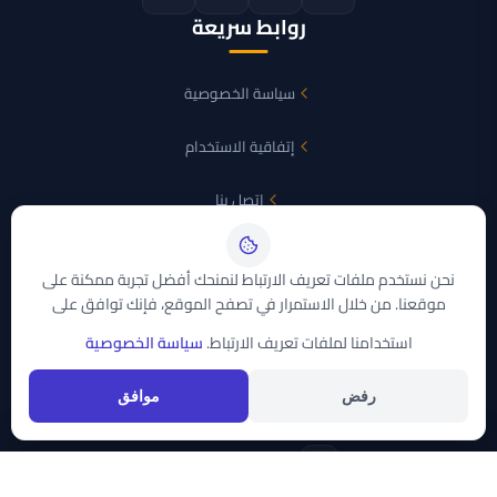
روابط سريعة
سياسة الخصوصية
إتفاقية الاستخدام
اتصل بنا
الأقمار الصناعية
نحن نستخدم ملفات تعريف الارتباط لنمنحك أفضل تجربة ممكنة على
موقعنا. من خلال الاستمرار في تصفح الموقع، فإنك توافق على
نايل سات
استخدامنا لملفات تعريف الارتباط.
سياسة الخصوصية
عرب سات
تواصل معنا
رفض
موافق
support@trddaty.com