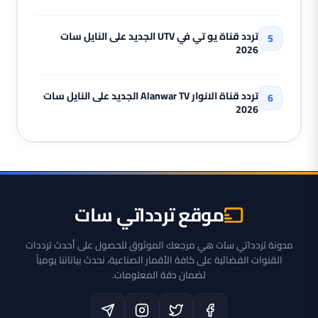
تردد قناة يو تي في UTV الجديد على النايل سات
2026
تردد قناة الانوار Alanwar TV الجديد على النايل سات
2026
موقع تردداتي سات
مدونة تردداتي سات هي مرجعك الموثوق للحصول على أحدث ترددات
القنوات الفضائية على كافة الأقمار الصناعية، نحدث بياناتنا يومياً
لضمان دقة المعلومات.